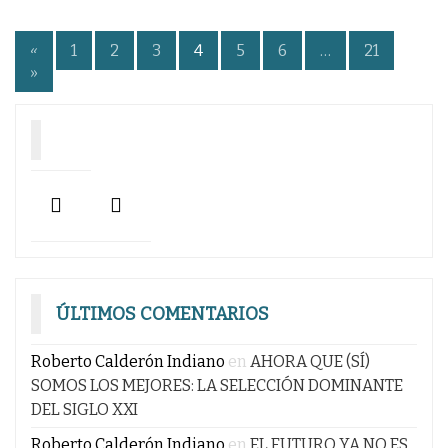
Paginación
«
1
2
3
4
5
6
…
21
»
de
entradas
ÚLTIMOS COMENTARIOS
Roberto Calderón Indiano
en
AHORA QUE (SÍ)
SOMOS LOS MEJORES: LA SELECCIÓN DOMINANTE
DEL SIGLO XXI
Roberto Calderón Indiano
en
EL FUTURO YA NO ES