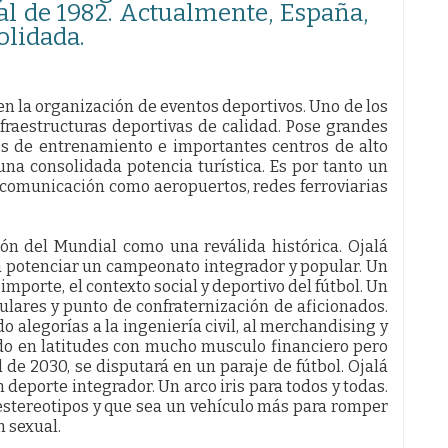
al de 1982. Actualmente, España,
olidada.
n la organización de eventos deportivos. Uno de los
raestructuras deportivas de calidad. Pose grandes
es de entrenamiento e importantes centros de alto
na consolidada potencia turística. Es por tanto un
 comunicación como aeropuertos, redes ferroviarias
ión del Mundial como una reválida histórica. Ojalá
a potenciar un campeonato integrador y popular. Un
mporte, el contexto social y deportivo del fútbol. Un
ulares y punto de confraternización de aficionados.
o alegorías a la ingeniería civil, al merchandising y
do en latitudes con mucho musculo financiero pero
l de 2030, se disputará en un paraje de fútbol. Ojalá
deporte integrador. Un arco iris para todos y todas.
stereotipos y que sea un vehículo más para romper
n sexual.