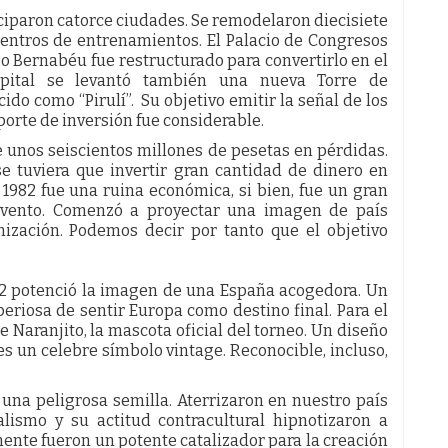
ciparon catorce ciudades. Se remodelaron diecisiete
centros de entrenamientos. El Palacio de Congresos
o Bernabéu fue restructurado para convertirlo en el
apital se levantó también una nueva Torre de
o como “Pirulí”. Su objetivo emitir la señal de los
porte de inversión fue considerable.
 unos seiscientos millones de pesetas en pérdidas.
se tuviera que invertir gran cantidad de dinero en
982 fue una ruina económica, si bien, fue un gran
l evento. Comenzó a proyectar una imagen de país
ización. Podemos decir por tanto que el objetivo
 82 potenció la imagen de una España acogedora. Un
eriosa de sentir Europa como destino final. Para el
 Naranjito, la mascota oficial del torneo. Un diseño
s un celebre símbolo vintage. Reconocible, incluso,
na peligrosa semilla. Aterrizaron en nuestro país
alismo y su actitud contracultural hipnotizaron a
ente fueron un potente catalizador para la creación