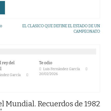
co
EL CLASICO QUE DEFINE EL ESTADO DE UN
CAMPEONATO
El fútbol en blanco y negro
El 
inf
Fernández García
Colaboradores
026
13/02/2026
L
22/
el Mundial. Recuerdos de 1982