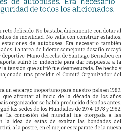
es de autobuses. Era necesario
guridad de todos los aficionados.
 reto delicado. No bastaba únicamente con dotar al
dios de movilidad. No valía con construir estadios,
estaciones de autobuses. Era necesario también
nados. La tarea de liderar semejante desafío recayó
r deportivo. Mano derecha de Santiago Bernabéu en
aporta sufrió lo indecible para dar respuesta a la
 y la tensión que sufrió fue desmesurada. De hecho y
najenado tras presidir el Comité Organizador del
ra un encargo inoportuno para nuestro país en 1982.
que afrontar al inicio de la década de los años
país organizador se había producido décadas antes.
nó las sedes de los Mundiales de 1974, 1978 y 1982.
a. La concesión del mundial fue otorgada a las
on la idea de estas de exaltar las bondades del
tirá, a la postre, en el mejor escaparate de la nueva