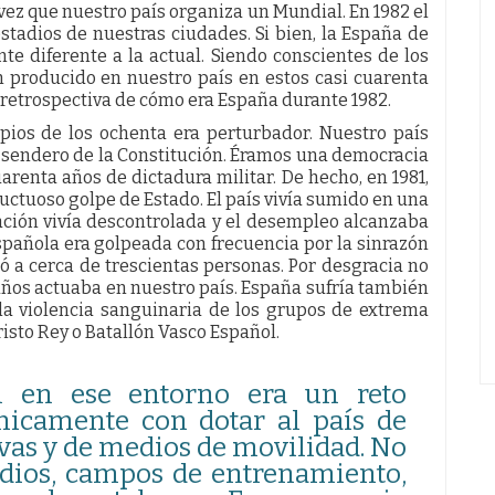
vez que nuestro país organiza un Mundial. En 1982 el
tadios de nuestras ciudades. Si bien, la España de
te diferente a la actual. Siendo conscientes de los
 producido en nuestro país en estos casi cuarenta
retrospectiva de cómo era España durante 1982.
ipios de los ochenta era perturbador. Nuestro país
 sendero de la Constitución. Éramos una democracia
arenta años de dictadura militar. De hecho, en 1981,
uctuoso golpe de Estado. El país vivía sumido en una
lación vivía descontrolada y el desempleo alcanzaba
pañola era golpeada con frecuencia por la sinrazón
nó a cerca de trescientas personas. Por desgracia no
años actuaba en nuestro país. España sufría también
 la violencia sanguinaria de los grupos de extrema
isto Rey o Batallón Vasco Español.
 en ese entorno era un reto
nicamente con dotar al país de
ivas y de medios de movilidad. No
tadios, campos de entrenamiento,