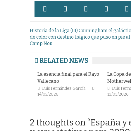
Navegación
Historia de la Liga (III) Cunningham el galácti
de
de color con destino trágico que puso en pie al
Camp Nou
entradas
RELATED NEWS
inal para el Rayo
La Copa del rey del
Te odio
Motherwell
Luis 
20/02/2
ández García
Luis Fernández García
13/03/2026
2 thoughts on “
España y 