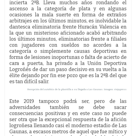
incierta 2ªB. Lleva muchos años rondando el
ascenso a la categoría de plata y en algunas
ocasiones la mala suerte en forma de extraños
arbitrajes en los últimos minutos, es inolvidable la
dantesca eliminatoria frente Huracán Valencia en
la que un misterioso aficionado acabó arbitrando
los últimos minutos, eliminatorias frente a filiales
con jugadores con sueldos no acordes a la
categoría o simplemente causas deportivas en
forma de lesiones inoportunas o falta de acierto de
cara a puerta, ha privado a la Unión Deportiva
Logroñés de dar un paso decisivo en su vuelta a la
élite dejando por fin ese pozo que es la 2ªB del que
es tan difícil salir.
Recepción del autobús de la plantilla a su llegada a Las Gaunas. Imagen: riojapress
Este 2019 tampoco podrá ser, pero de las
adversidades también se debe sacar
consecuencias positivas y en este caso no puede
ser otra que la excepcional respuesta de la afición
logroñesa llenando casi el moderno estadio de Las
Gaunas, a escasos metros de aquel que fue mítico y