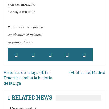
y en ese momento
me voy a marchar.
Papá quiero ser pipero
ser siempre el primero
en pitar a Kroos …
Navegación
Historias de la Liga (II) En
(Atlético de) Madrid
de
Tenerife cambia la historia
de la Liga
entradas
RELATED NEWS
Un gran poder
EL