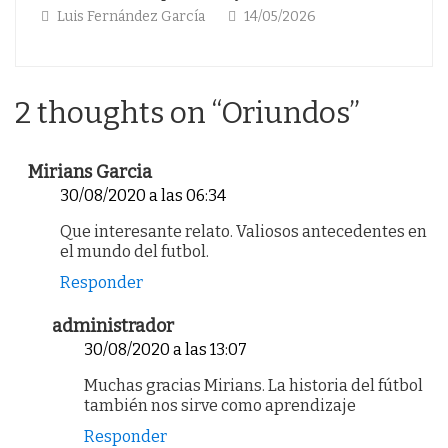
/2026
Luis Fernández García
13/03/2026
2 thoughts on “
Oriundos
”
Mirians Garcia
30/08/2020 a las 06:34
Que interesante relato. Valiosos antecedentes en
el mundo del futbol.
Responder
administrador
30/08/2020 a las 13:07
Muchas gracias Mirians. La historia del fútbol
también nos sirve como aprendizaje
Responder