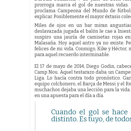
prorroga marca el gol de nuestras vidas. 
proclama Campeona del Mundo de fútbol. 
explicar. Posiblemente el mayor éxtasis col
Miles de ojos en un bar miran angustiad
deslavazada jugada el balón le cae a Iniest
suspiro una jauría de camisetas rojas en
Malasaña. Hoy aquel antro ya no existe. 
felices de mi vida. Conmigo, Kike y Héctor
para aquel recuerdo interminable.
El 17 de mayo de 2014, Diego Godin, cabec
Camp Nou. Aquel testarazo daba un Campeo
Liga. Lo hacía contra todo pronóstico. Ga
equipo colchonero, el Barça de Messi y el R
muchachos dejaba una lección para la vida. E
en una apuesta para el día a día.
Cuando el gol se hace 
distinto. Es tuyo, de todo