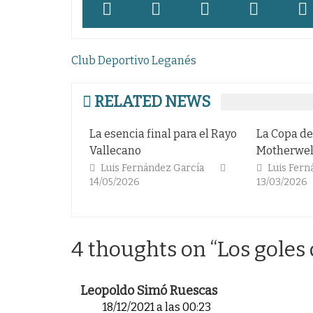
Navegación
Club Deportivo Leganés
de
entradas
RELATED NEWS
esencia final para el Rayo
La Copa del rey del
lecano
Motherwell
uis Fernández García
Luis Fernández García
05/2026
13/03/2026
4 thoughts on “
Los goles 
Leopoldo Simó Ruescas
18/12/2021 a las 00:23