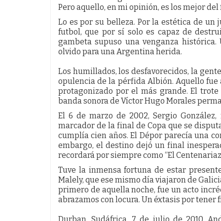
Pero aquello, en mi opinión, es los mejor del
Lo es por su belleza. Por la estética de un
futbol, que por sí solo es capaz de destr
gambeta supuso una venganza histórica. 
olvido para una Argentina herida.
Los humillados, los desfavorecidos, la gente
opulencia de la pérfida Albión. Aquello fue 
protagonizado por el más grande. El trot
banda sonora de Víctor Hugo Morales perm
El 6 de marzo de 2002, Sergio González, 
marcador de la final de Copa que se disput
cumplía cien años. El Dépor parecía una co
embargo, el destino dejó un final inespera
recordará por siempre como “El Centenariaz
Tuve la inmensa fortuna de estar presente 
Malely, que ese mismo día viajaron de Galicia
primero de aquella noche, fue un acto incré
abrazamos con locura. Un éxtasis por tener f
Durban, Sudáfrica, 7 de julio de 2010, An