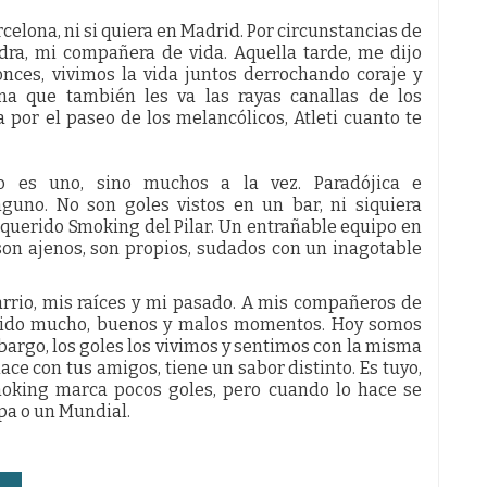
rcelona, ni si quiera en Madrid. Por circunstancias de
andra, mi compañera de vida. Aquella tarde, me dijo
onces, vivimos la vida juntos derrochando coraje y
ina que también les va las rayas canallas de los
a por el paseo de los melancólicos, Atleti cuanto te
no es uno, sino muchos a la vez. Paradójica e
guno. No son goles vistos en un bar, ni siquiera
 querido Smoking del Pilar. Un entrañable equipo en
son ajenos, son propios, sudados con un inagotable
arrio, mis raíces y mi pasado. A mis compañeros de
artido mucho, buenos y malos momentos. Hoy somos
rgo, los goles los vivimos y sentimos con la misma
ace con tus amigos, tiene un sabor distinto. Es tuyo,
moking marca pocos goles, pero cuando lo hace se
pa o un Mundial.