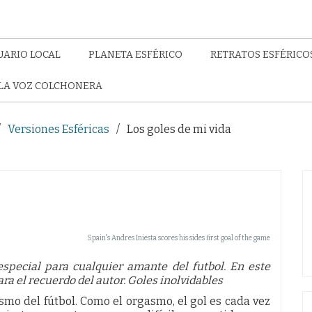
UARIO LOCAL
PLANETA ESFÉRICO
RETRATOS ESFÉRICO
LA VOZ COLCHONERA
Versiones Esféricas
Los goles de mi vida
Spain's Andres Iniesta scores his sides first goal of the game
special para cualquier amante del futbol. En este
a el recuerdo del autor. Goles inolvidables
smo del fútbol. Como el orgasmo, el gol es cada vez