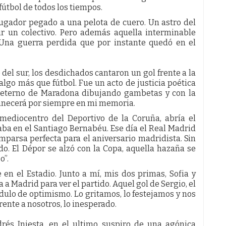
 fútbol de todos los tiempos.
 jugador pegado a una pelota de cuero. Un astro del
uir un colectivo. Pero además aquella interminable
Una guerra perdida que por instante quedó en el
 del sur, los desdichados cantaron un gol frente a la
algo más que fútbol. Fue un acto de justicia poética
e eterno de Maradona dibujando gambetas y con la
anecerá por siempre en mi memoria.
mediocentro del Deportivo de la Coruña, abría el
aba en el Santiago Bernabéu. Ese día el Real Madrid
mparsa perfecta para el aniversario madridista. Sin
do. El Dépor se alzó con la Copa, aquella hazaña se
o”.
en el Estadio. Junto a mí, mis dos primas, Sofia y
 a Madrid para ver el partido. Aquel gol de Sergio, el
dulo de optimismo. Lo gritamos, lo festejamos y nos
rente a nosotros, lo inesperado.
drés Iniesta, en el ultimo suspiro de una agónica