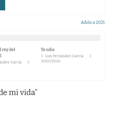
Adiós a 2021
Te odio
El fútbol en blanco y negro
Luis Fernández García
Colaboradores
20/02/2026
13/02/2026
de mi vida
”