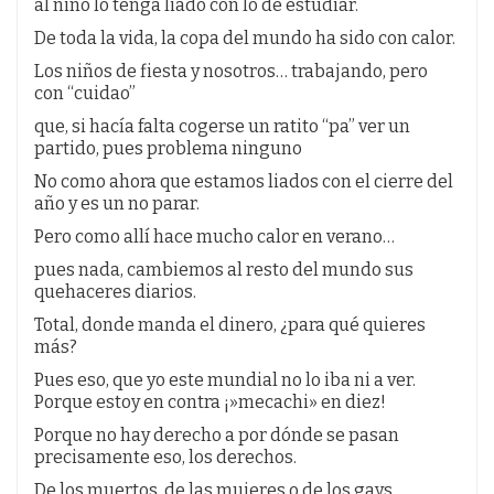
al niño lo tenga liado con lo de estudiar.
De toda la vida, la copa del mundo ha sido con calor.
Los niños de fiesta y nosotros… trabajando, pero
con “cuidao”
que, si hacía falta cogerse un ratito “pa” ver un
partido, pues problema ninguno
No como ahora que estamos liados con el cierre del
año y es un no parar.
Pero como allí hace mucho calor en verano…
pues nada, cambiemos al resto del mundo sus
quehaceres diarios.
Total, donde manda el dinero, ¿para qué quieres
más?
Pues eso, que yo este mundial no lo iba ni a ver.
Porque estoy en contra ¡»mecachi» en diez!
Porque no hay derecho a por dónde se pasan
precisamente eso, los derechos.
De los muertos, de las mujeres o de los gays.