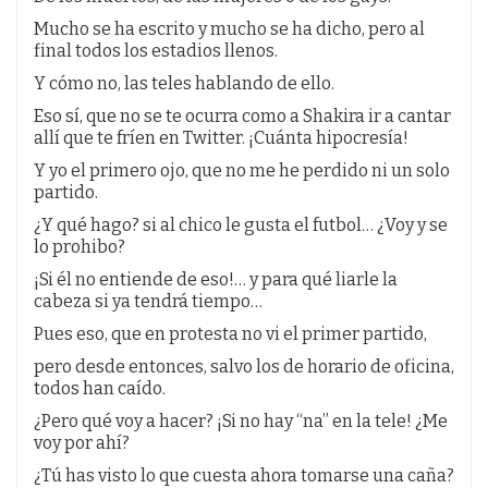
Mucho se ha escrito y mucho se ha dicho, pero al
final todos los estadios llenos.
Y cómo no, las teles hablando de ello.
Eso sí, que no se te ocurra como a Shakira ir a cantar
allí que te fríen en Twitter. ¡Cuánta hipocresía!
Y yo el primero ojo, que no me he perdido ni un solo
partido.
¿Y qué hago? si al chico le gusta el futbol… ¿Voy y se
lo prohibo?
¡Si él no entiende de eso!… y para qué liarle la
cabeza si ya tendrá tiempo…
Pues eso, que en protesta no vi el primer partido,
pero desde entonces, salvo los de horario de oficina,
todos han caído.
¿Pero qué voy a hacer? ¡Si no hay “na” en la tele! ¿Me
voy por ahí?
¿Tú has visto lo que cuesta ahora tomarse una caña?