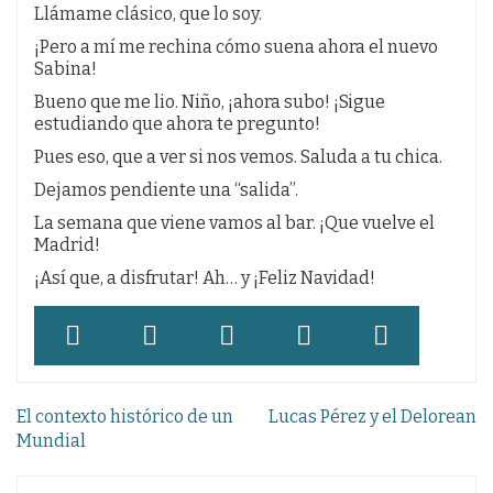
Llámame clásico, que lo soy.
¡Pero a mí me rechina cómo suena ahora el nuevo
Sabina!
Bueno que me lio. Niño, ¡ahora subo! ¡Sigue
estudiando que ahora te pregunto!
Pues eso, que a ver si nos vemos. Saluda a tu chica.
Dejamos pendiente una “salida”.
La semana que viene vamos al bar. ¡Que vuelve el
Madrid!
¡Así que, a disfrutar! Ah… y ¡Feliz Navidad!
Navegación
El contexto histórico de un
Lucas Pérez y el Delorean
de
Mundial
entradas