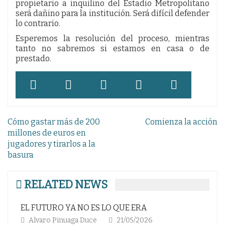
propietario a inquilino del Estadio Metropolitano
será dañino para la institución. Será difícil defender
lo contrario.
Esperemos la resolución del proceso, mientras
tanto no sabremos si estamos en casa o de
prestado.
Navegación
Cómo gastar más de 200
Comienza la acción
de
millones de euros en
jugadores y tirarlos a la
entradas
basura
RELATED NEWS
COPA AMARGA; RESACA NO DESEADA
Alvaro Pinuaga Duce
24/04/2026